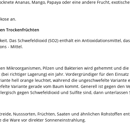
ocknete Ananas, Mango, Papaya oder eine andere Frucht, exotische
ikose an.
ten Trockenfrüchten
it. Das Schwefeldioxid (SO2) enthält ein Antioxidationsmittel, das
ns - Mittel.
 Mikroorganismen, Pilzen und Bakterien wird gehemmt und die Hal
bei richtiger Lagerung) ein Jahr. Vordergründiger für den Einsatz 
iante hell orange leuchtet, während die ungeschwefelte Variante 
efelte Variante gerade vom Baum kommt. Generell ist gegen den V
ergisch gegen Schwefeldioxid und Sulfite sind, dann unterlassen 
reide, Nusssorten, Früchten, Saaten und ähnlichen Rohstoffen ent
e die Ware vor direkter Sonneneinstrahlung.