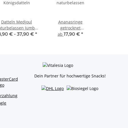
Datteln Medjoul
Ananasringe
aturbelassen Jumbo
getrocknet
Königsdatteln
naturbelassen
8,90 € -
37,90 €
*
ab
17,90 €
*
Dein Partner für hochwertige Snacks!