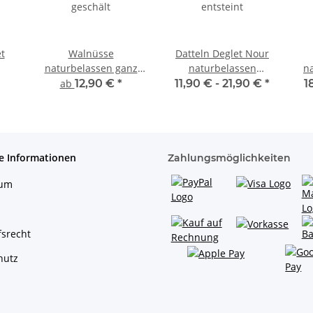
t
Walnüsse
Datteln Deglet Nour
naturbelassen ganz
naturbelassen
n
geschält
entsteint
ab
12,90 €
*
11,90 € -
21,90 €
*
1
e Informationen
Zahlungsmöglichkeiten
sum
srecht
hutz