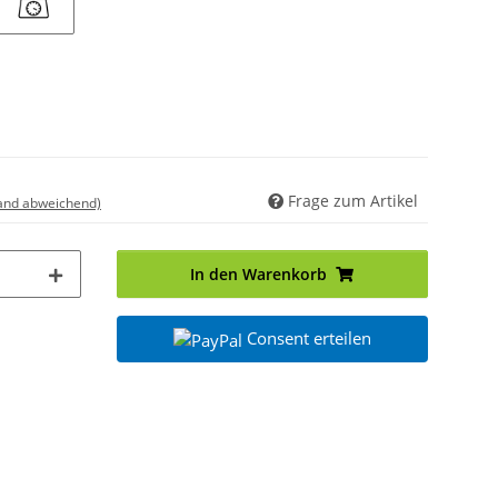
5kg
Frage zum Artikel
land abweichend)
In den Warenkorb
Consent erteilen