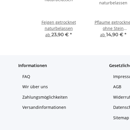
Feigen getrocknet
Pflaume getrockne
naturbelassen
ohne Stein
naturbelassen
ab
23,90 €
*
ab
14,90 €
*
Informationen
Gesetzlich
FAQ
Impres
Wir über uns
AGB
Zahlungsmöglichkeiten
Widerruf
Versandinformationen
Datensc
Sitemap