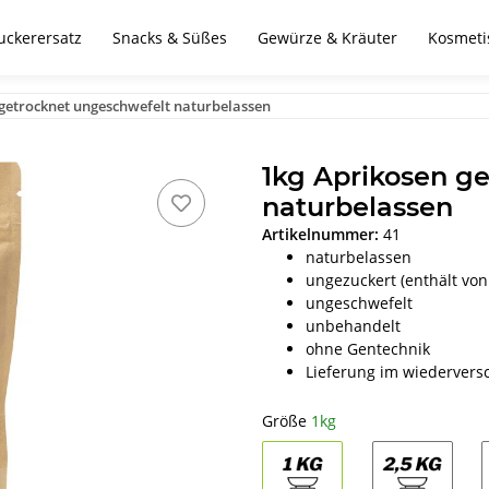
uckerersatz
Snacks & Süßes
Gewürze & Kräuter
Kosmeti
getrocknet ungeschwefelt naturbelassen
1kg Aprikosen g
naturbelassen
Artikelnummer:
41
naturbelassen
ungezuckert (enthält von
ungeschwefelt
unbehandelt
ohne Gentechnik
Lieferung im wiederver
Größe
1kg