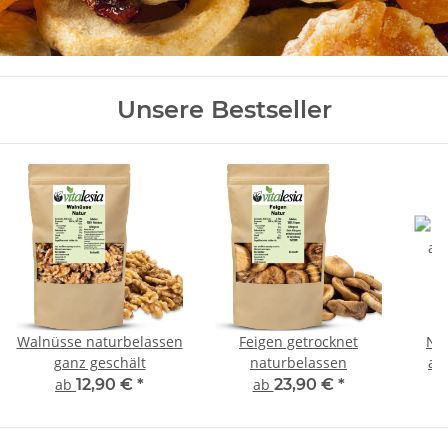
Unsere Bestseller
Walnüsse naturbelassen
Feigen getrocknet
Nu
ganz geschält
naturbelassen
au
ab
12,90 €
*
ab
23,90 €
*