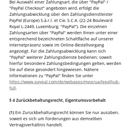
Bei Auswahl einer Zahlungsart, die über "PayPal" /
"PayPal Checkout" angeboten wird, erfolgt die
Zahlungsabwicklung über den Zahlungsdienstleister
PayPal (Europe) S.à.r.l. et Cie, S.C.A. (22-24 Boulevard
Royal L-2449, Luxemburg; "PayPal"). Die einzelnen
Zahlungsarten über "PayPal" werden Ihnen unter einer
entsprechend bezeichneten Schaltfläche auf unserer
Internetpräsenz sowie im Online-Bestellvorgang
angezeigt. Für die Zahlungsabwicklung kann sich
"PayPal" weiterer Zahlungsdienste bedienen; soweit
hierfür besondere Zahlungsbedingungen gelten, werden
Sie auf diese gesondert hingewiesen. Nähere
Informationen zu "PayPal" finden Sie unter
https://www.paypal.com/de/webapps/mpp/ua/legalhub-
full
.
§ 4 Zurückbehaltungsrecht
, Eigentumsvorbehalt
(1)
Ein Zurückbehaltungsrecht können Sie nur ausüben,
soweit es sich um Forderungen aus demselben
Vertragsverhältnis handelt.