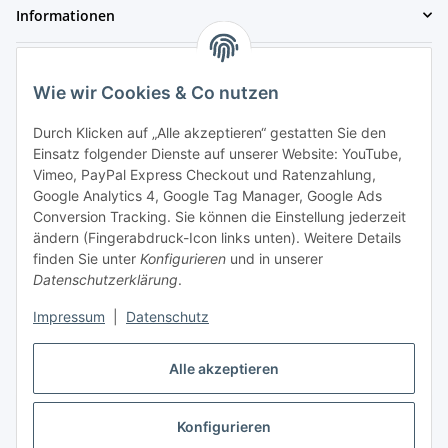
Informationen
Gesetzliche Informationen
Wie wir Cookies & Co nutzen
Zahlungsmöglichkeiten
Durch Klicken auf „Alle akzeptieren“ gestatten Sie den
Einsatz folgender Dienste auf unserer Website: YouTube,
Vimeo, PayPal Express Checkout und Ratenzahlung,
Google Analytics 4, Google Tag Manager, Google Ads
Conversion Tracking. Sie können die Einstellung jederzeit
ändern (Fingerabdruck-Icon links unten). Weitere Details
finden Sie unter
Konfigurieren
und in unserer
Datenschutzerklärung
.
Dein Partner für hochwertige Snacks!
Impressum
|
Datenschutz
Alle akzeptieren
Vertrag widerrufen
Konfigurieren
* Alle Preise inkl. gesetzlicher USt., zzgl.
Versand