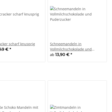
acker scharf knusprig
Schneemandeln in
Vollmilchschokolade und
,49 €
*
Puderzucker
ab
13,90 €
*