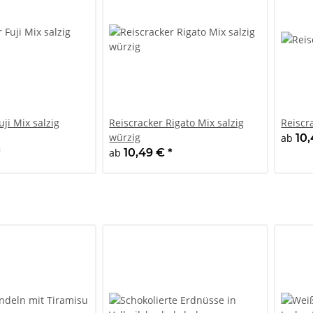
uji Mix salzig
Reiscracker Rigato Mix salzig
Reiscr
würzig
ab
10
*
ab
10,49 €
*