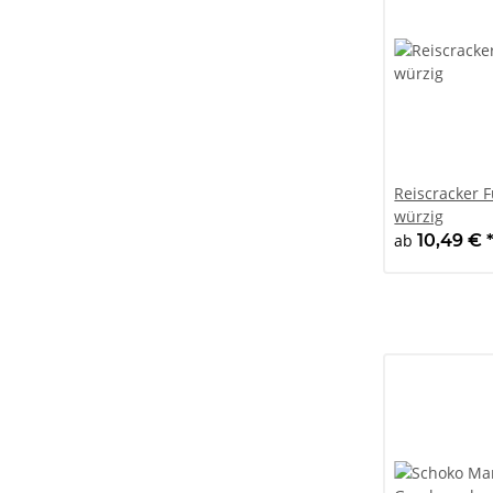
Reiscracker F
würzig
ab
10,49 €