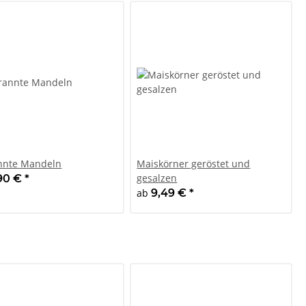
nnte Mandeln
Maiskörner geröstet und
gesalzen
,90 €
*
ab
9,49 €
*