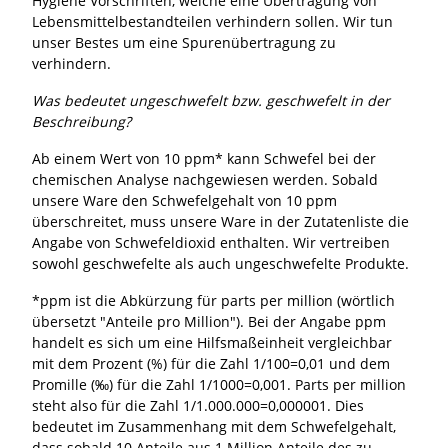
Hygiene Vorschriften, welche eine Übertragung von
Lebensmittelbestandteilen verhindern sollen. Wir tun
unser Bestes um eine Spurenübertragung zu
verhindern.
Was bedeutet ungeschwefelt bzw. geschwefelt in der
Beschreibung?
Ab einem Wert von 10 ppm* kann Schwefel bei der
chemischen Analyse nachgewiesen werden. Sobald
unsere Ware den Schwefelgehalt von 10 ppm
überschreitet, muss unsere Ware in der Zutatenliste die
Angabe von Schwefeldioxid enthalten. Wir vertreiben
sowohl geschwefelte als auch ungeschwefelte Produkte.
*ppm ist die Abkürzung für parts per million (wörtlich
übersetzt "Anteile pro Million"). Bei der Angabe ppm
handelt es sich um eine Hilfsmaßeinheit vergleichbar
mit dem Prozent (%) für die Zahl 1/100=0,01 und dem
Promille (‰) für die Zahl 1/1000=0,001. Parts per million
steht also für die Zahl 1/1.000.000=0,000001. Dies
bedeutet im Zusammenhang mit dem Schwefelgehalt,
dass sobald 10 Anteile aus 1 Million Anteile des zu