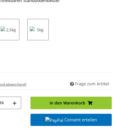
schließbaren Standbodenbeutel
2,5kg
5kg
Frage zum Artikel
land abweichend)
tk
In den Warenkorb
Consent erteilen