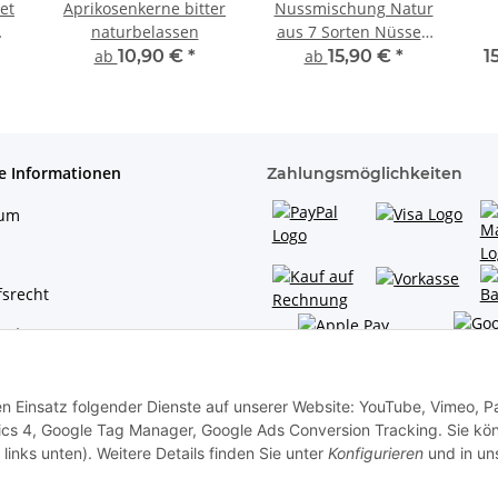
et
Aprikosenkerne bitter
Nussmischung Natur
naturbelassen
aus 7 Sorten Nüssen
naturbelassen
ab
10,90 €
*
ab
15,90 €
*
1
ungesalzen
e Informationen
Zahlungsmöglichkeiten
sum
srecht
hutz
den Einsatz folgender Dienste auf unserer Website: YouTube, Vimeo, P
cs 4, Google Tag Manager, Google Ads Conversion Tracking. Sie kö
links unten). Weitere Details finden Sie unter
Konfigurieren
und in un