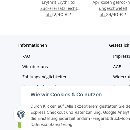
Erythrit Erythritol
Aprikosen getrockn
Zuckerersatz leicht
ungeschwefelt
löslicher Süßstoff
naturbelassen
ab
12,90 €
*
ab
23,90 €
*
Informationen
Gesetzlich
FAQ
Impres
Wir über uns
AGB
Zahlungsmöglichkeiten
Widerruf
Versandinformationen
Datensc
Wie wir Cookies & Co nutzen
Sitemap
Durch Klicken auf „Alle akzeptieren“ gestatten Sie 
Express Checkout und Ratenzahlung, Google Analyti
die Einstellung jederzeit ändern (Fingerabdruck-Icon 
Vertrag widerrufen
Datenschutzerklärung
.