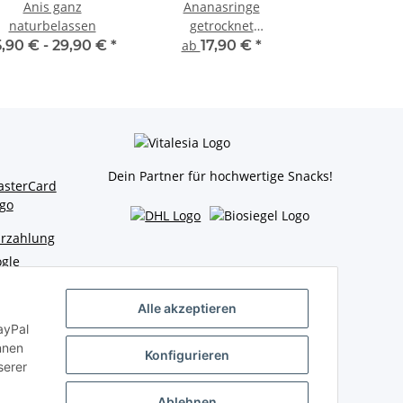
Anis ganz
Ananasringe
naturbelassen
getrocknet
naturbelassen
5,90 € -
29,90 €
*
ab
17,90 €
*
Dein Partner für hochwertige Snacks!
Alle akzeptieren
ayPal
nnen
Konfigurieren
serer
Ablehnen