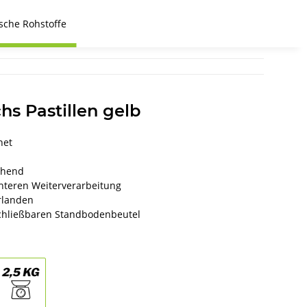
sche Rohstoffe
s Pastillen gelb
net
chend
ichteren Weiterverarbeitung
rlanden
schließbaren Standbodenbeutel