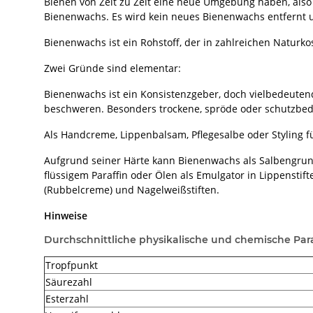
Bienen von Zeit zu Zeit eine neue Umgebung haben, also e
Bienenwachs. Es wird kein neues Bienenwachs entfernt u
Bienenwachs ist ein Rohstoff, der in zahlreichen Natur
Zwei Gründe sind elementar:
Bienenwachs ist ein Konsistenzgeber, doch vielbedeutende
beschweren. Besonders trockene, spröde oder schutzbedü
Als Handcreme, Lippenbalsam, Pflegesalbe oder Styling f
Aufgrund seiner Härte kann Bienenwachs als Salbengru
flüssigem Paraffin oder Ölen als Emulgator in Lippensti
(Rubbelcreme) und Nagelweißstiften.
Hinweise
Durchschnittliche physikalische und chemische Pa
Tropfpunkt
Säurezahl
Esterzahl