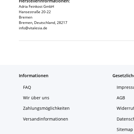
Herstellerinformationen:
Adria Feinkost GmbH
Hansestraße 20-22
Bremen
Bremen, Deutschland, 28217
info@vitalesia.de
Produkteigenschaft
Wert
Informationen
Gesetzlich
FAQ
Impres
Wir über uns
AGB
Zahlungsmöglichkeiten
Widerruf
Versandinformationen
Datensc
Sitemap