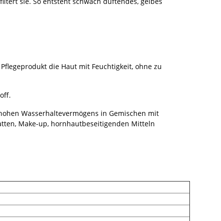
iltert sie. So entsteht schwach duftendes, gelbes
 Pflegeprodukt die Haut mit Feuchtigkeit, ohne zu
off.
s hohen Wasserhaltevermögens in Gemischen mit
hatten, Make-up, hornhautbeseitigenden Mitteln