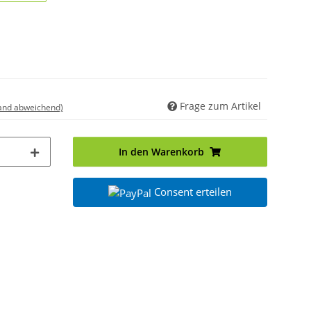
2,5kg
Frage zum Artikel
land abweichend)
In den Warenkorb
Consent erteilen