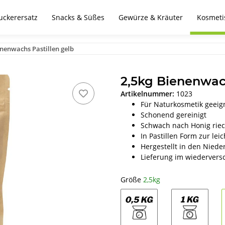
uckerersatz
Snacks & Süßes
Gewürze & Kräuter
Kosmeti
nenwachs Pastillen gelb
2,5kg Bienenwach
Artikelnummer:
1023
Für Naturkosmetik geeig
Schonend gereinigt
Schwach nach Honig rie
In Pastillen Form zur le
Hergestellt in den Niede
Lieferung im wiederver
Größe
2,5kg