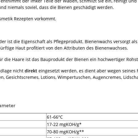
ntnimmt der Imker Teile der Waben, schmilzt sie ein, reinigt und f
nd niemals soviel, dass die Bienen geschädigt werden.
kosmetik Rezepten vorkommt.
r ist die Eigenschaft als Pflegeprodukt. Bienenwachs versorgt als
rftige Haut profitiert von den Attributen des Bienenwachses.
ür die Haare ist das Bauprodukt der Bienen ein hochwertiger Rohst
ndlage nicht
direkt
eingesetzt werden, es dient aber wegen seine
ften, Gesichtscremes, Lotions, Wimpertuschen, Augencremes, Lidsc
rameter
61-66°C
17-22 mgKOH/g*
70-80 mgKOH/g**