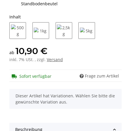
Standbodenbeutel
Inhalt
500g
1kg
2,5kg
5kg
10,90 €
ab
inkl. 7% USt. , zzgl.
Versand
Frage zum Artikel
Sofort verfügbar
x
Dieser Artikel hat Variationen. Wählen Sie bitte die
gewünschte Variation aus.
Beschreibung