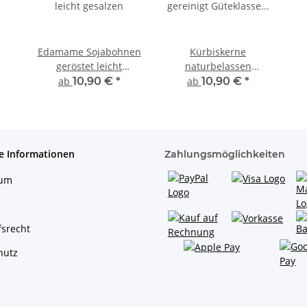
Edamame Sojabohnen
Kürbiskerne
geröstet leicht
naturbelassen
gesalzen
gereinigt Güteklasse
ab
10,90 €
*
ab
10,90 €
*
AA GWS
e Informationen
Zahlungsmöglichkeiten
sum
srecht
hutz