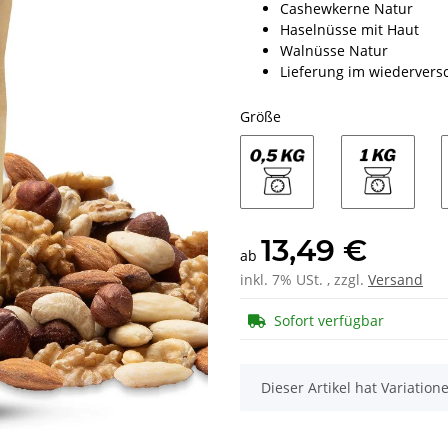
Cashewkerne Natur
Haselnüsse mit Haut
Walnüsse Natur
Lieferung im wiederver
Größe
500g
1kg
13,49 €
ab
inkl. 7% USt. , zzgl.
Versand
Sofort verfügbar
x
Dieser Artikel hat Variatio