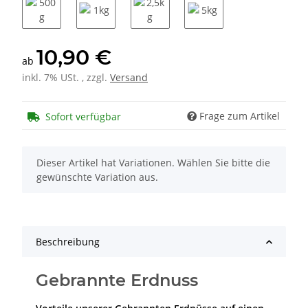
500g
1kg
2,5kg
5kg
10,90 €
ab
inkl. 7% USt. , zzgl.
Versand
Frage zum Artikel
Sofort verfügbar
x
Dieser Artikel hat Variationen. Wählen Sie bitte die
gewünschte Variation aus.
Beschreibung
Gebrannte Erdnuss