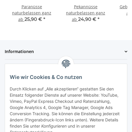
Paranüsse
Pekannüsse
Gebra
naturbelassen ganz
naturbelassen ganz
a
ab
25,90 €
*
ab
24,90 €
*
Informationen
Gesetzliche Informationen
Wie wir Cookies & Co nutzen
Zahlungsmöglichkeiten
Durch Klicken auf „Alle akzeptieren“ gestatten Sie den
Einsatz folgender Dienste auf unserer Website: YouTube,
Vimeo, PayPal Express Checkout und Ratenzahlung,
Google Analytics 4, Google Tag Manager, Google Ads
Conversion Tracking. Sie können die Einstellung jederzeit
ändern (Fingerabdruck-Icon links unten). Weitere Details
finden Sie unter
Konfigurieren
und in unserer