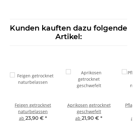
Kunden kauften dazu folgende
Artikel:
Feigen getrocknet
Aprikosen getrocknet
Pflau
naturbelassen
geschwefelt
o
nat
ab
23,90 €
*
ab
21,90 €
*
a