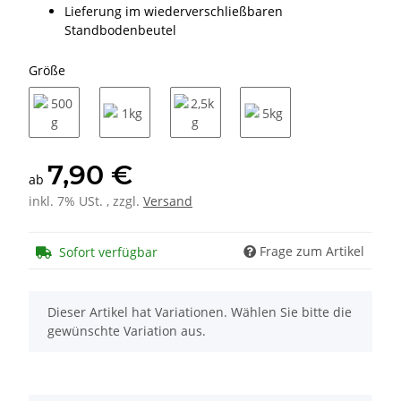
Lieferung im wiederverschließbaren
Standbodenbeutel
Größe
500g
1kg
2,5kg
5kg
7,90 €
ab
inkl. 7% USt. , zzgl.
Versand
Frage zum Artikel
Sofort verfügbar
x
Dieser Artikel hat Variationen. Wählen Sie bitte die
gewünschte Variation aus.