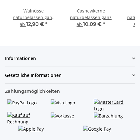
Walnüsse
Cashewkerne
P
naturbelassen ganz
naturbelassen ganz
natur
geschält
ab
12,90 €
*
ab
10,09 €
*
ab
Informationen
Gesetzliche Informationen
Zahlungsmöglichkeiten