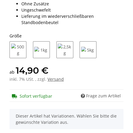
Ohne Zusätze
Ungeschwefelt
Lieferung im wiederverschließbaren
Standbodenbeutel
Größe
500g
1kg
2,5kg
5kg
14,90 €
ab
inkl. 7% USt. , zzgl.
Versand
Frage zum Artikel
Sofort verfügbar
x
Dieser Artikel hat Variationen. Wählen Sie bitte die
gewünschte Variation aus.