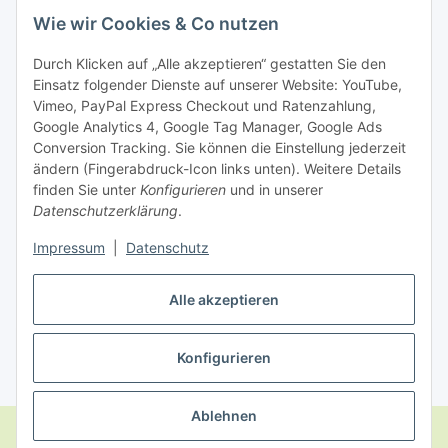
Wie wir Cookies & Co nutzen
Zahlungsmöglichkeiten
Durch Klicken auf „Alle akzeptieren“ gestatten Sie den
Einsatz folgender Dienste auf unserer Website: YouTube,
Vimeo, PayPal Express Checkout und Ratenzahlung,
Google Analytics 4, Google Tag Manager, Google Ads
Conversion Tracking. Sie können die Einstellung jederzeit
ändern (Fingerabdruck-Icon links unten). Weitere Details
finden Sie unter
Konfigurieren
und in unserer
Datenschutzerklärung
.
Impressum
|
Datenschutz
Dein Partner für hochwertige Snacks!
Alle akzeptieren
Vertrag widerrufen
Konfigurieren
* Alle Preise inkl. gesetzlicher USt., zzgl.
Versand
Ablehnen
Google Analytics deaktivieren
Status: Opt-Out-Cookie ist nicht gesetzt