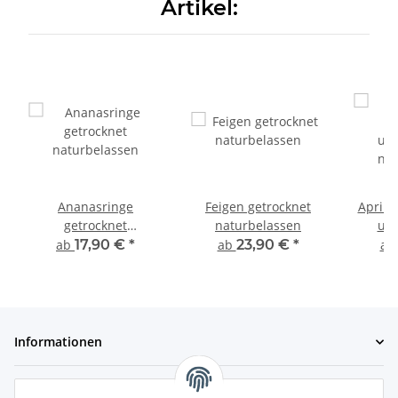
Artikel:
Ananasringe
Feigen getrocknet
Apriko
getrocknet
naturbelassen
ung
naturbelassen
nat
ab
17,90 €
*
ab
23,90 €
*
a
Informationen
Gesetzliche Informationen