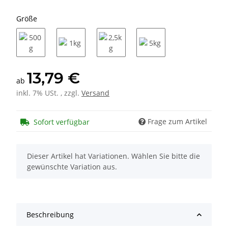
Größe
500g
1kg
2,5kg
5kg
13,79 €
ab
inkl. 7% USt. , zzgl.
Versand
Frage zum Artikel
Sofort verfügbar
x
Dieser Artikel hat Variationen. Wählen Sie bitte die
gewünschte Variation aus.
Beschreibung