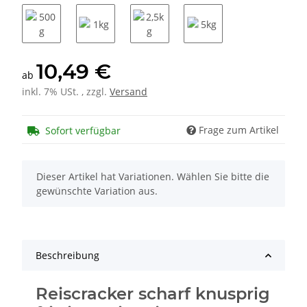
500g
1kg
2,5kg
5kg
10,49 €
ab
inkl. 7% USt. , zzgl.
Versand
Frage zum Artikel
Sofort verfügbar
x
Dieser Artikel hat Variationen. Wählen Sie bitte die
gewünschte Variation aus.
Beschreibung
Reiscracker scharf knusprig