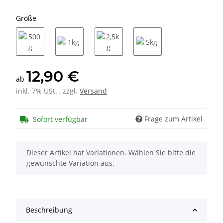
Größe
500g
1kg
2,5kg
5kg
12,90 €
ab
inkl. 7% USt. , zzgl.
Versand
Frage zum Artikel
Sofort verfügbar
x
Dieser Artikel hat Variationen. Wählen Sie bitte die
gewünschte Variation aus.
Beschreibung