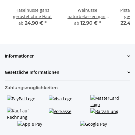
Haselnüsse ganz
Walnüsse
Pistazi
geröstet ohne Haut
naturbelassen ganz
gesal
geschält
ab
24,90 €
*
ab
12,90 €
*
22,49
Informationen
Gesetzliche Informationen
Zahlungsmöglichkeiten