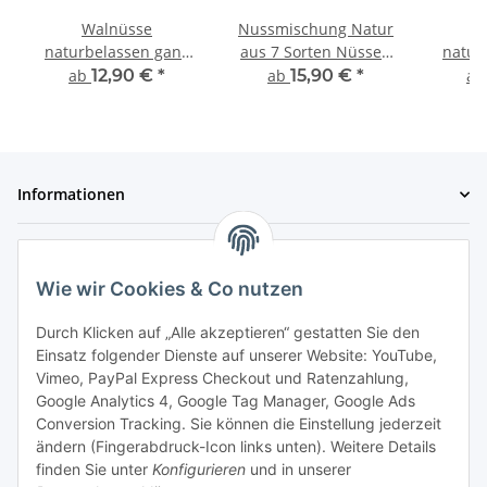
Walnüsse
Nussmischung Natur
naturbelassen ganz
aus 7 Sorten Nüssen
natur
geschält
naturbelassen
ab
12,90 €
*
ab
15,90 €
*
a
ungesalzen
Informationen
Gesetzliche Informationen
Wie wir Cookies & Co nutzen
Zahlungsmöglichkeiten
Durch Klicken auf „Alle akzeptieren“ gestatten Sie den
Einsatz folgender Dienste auf unserer Website: YouTube,
Vimeo, PayPal Express Checkout und Ratenzahlung,
Google Analytics 4, Google Tag Manager, Google Ads
Conversion Tracking. Sie können die Einstellung jederzeit
ändern (Fingerabdruck-Icon links unten). Weitere Details
finden Sie unter
Konfigurieren
und in unserer