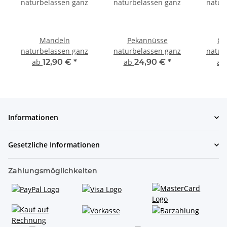
Mandeln
Pekannüsse
Ca
naturbelassen ganz
naturbelassen ganz
natur
ab
12,90 €
*
ab
24,90 €
*
a
Informationen
Gesetzliche Informationen
Zahlungsmöglichkeiten