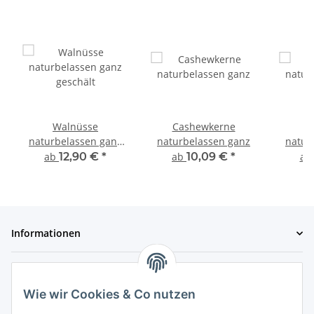
Walnüsse
Cashewkerne
P
naturbelassen ganz
naturbelassen ganz
natur
geschält
ab
12,90 €
*
ab
10,09 €
*
a
Informationen
Gesetzliche Informationen
Wie wir Cookies & Co nutzen
Zahlungsmöglichkeiten