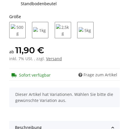
Standbodenbeutel
Größe
500g
1kg
2,5kg
5kg
11,90 €
ab
inkl. 7% USt. , zzgl.
Versand
Frage zum Artikel
Sofort verfügbar
x
Dieser Artikel hat Variationen. Wählen Sie bitte die
gewünschte Variation aus.
Beschreibung