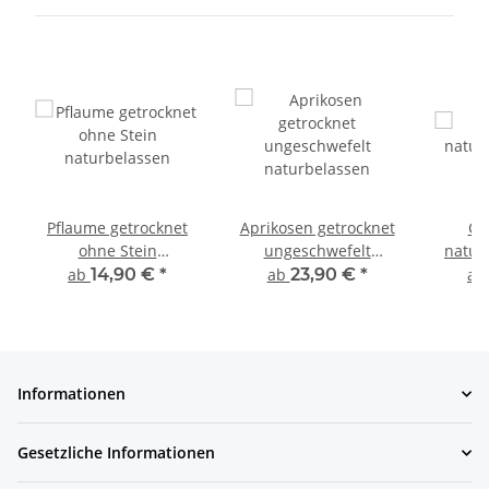
Pflaume getrocknet
Aprikosen getrocknet
Ca
ohne Stein
ungeschwefelt
natur
naturbelassen
naturbelassen
ab
14,90 €
*
ab
23,90 €
*
a
Informationen
Gesetzliche Informationen