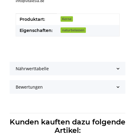
info@vitalesia.de
Produkteigenschaft
Wert
Produktart:
Kerne
Eigenschaften:
naturbelassen
Nährwerttabelle
Bewertungen
Kunden kauften dazu folgende
Artikel: