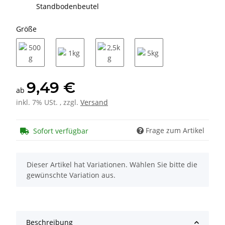
Standbodenbeutel
Größe
500g
1kg
2,5kg
5kg
9,49 €
ab
inkl. 7% USt. , zzgl.
Versand
Frage zum Artikel
Sofort verfügbar
x
Dieser Artikel hat Variationen. Wählen Sie bitte die
gewünschte Variation aus.
Beschreibung