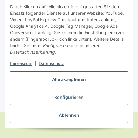
Zahlungsmöglichkeiten
Durch Klicken auf „Alle akzeptieren“ gestatten Sie den
Einsatz folgender Dienste auf unserer Website: YouTube,
Vimeo, PayPal Express Checkout und Ratenzahlung,
Google Analytics 4, Google Tag Manager, Google Ads
Conversion Tracking. Sie können die Einstellung jederzeit
ändern (Fingerabdruck-Icon links unten). Weitere Details
finden Sie unter
Konfigurieren
und in unserer
Datenschutzerklärung
.
Impressum
|
Datenschutz
Dein Partner für hochwertige Snacks!
Alle akzeptieren
Vertrag widerrufen
Konfigurieren
* Alle Preise inkl. gesetzlicher USt., zzgl.
Versand
Ablehnen
Google Analytics deaktivieren
Status: Opt-Out-Cookie ist nicht gesetzt
(Tracking aktiv)