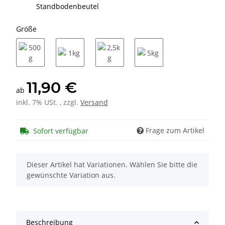
Standbodenbeutel
Größe
500g
1kg
2,5kg
5kg
11,90 €
ab
inkl. 7% USt. , zzgl.
Versand
Frage zum Artikel
Sofort verfügbar
x
Dieser Artikel hat Variationen. Wählen Sie bitte die
gewünschte Variation aus.
Beschreibung