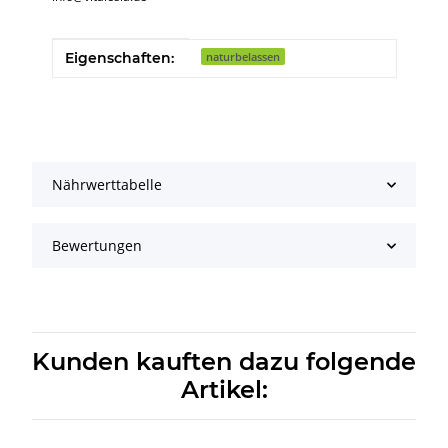
Produkteigenschaft
Wert
Eigenschaften:
naturbelassen
Nährwerttabelle
Bewertungen
Kunden kauften dazu folgende
Artikel: