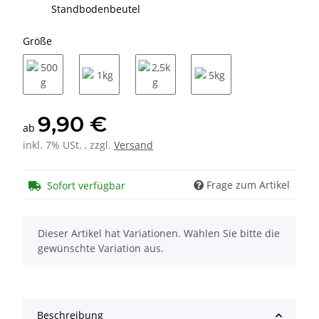
Standbodenbeutel
Größe
500g
1kg
2,5kg
5kg
9,90 €
ab
inkl. 7% USt. , zzgl.
Versand
Frage zum Artikel
Sofort verfügbar
x
Dieser Artikel hat Variationen. Wählen Sie bitte die
gewünschte Variation aus.
Beschreibung