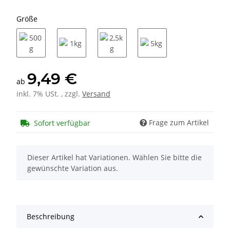
Größe
500g
1kg
2,5kg
5kg
9,49 €
ab
inkl. 7% USt. , zzgl.
Versand
Frage zum Artikel
Sofort verfügbar
x
Dieser Artikel hat Variationen. Wählen Sie bitte die
gewünschte Variation aus.
Beschreibung